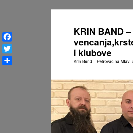
Скочи
на
примарни
KRIN BAND – 
садржај
vencanja,krst
Facebook
i klubove
Twitter
Krin Bend – Petrovac na Mlavi S
Share