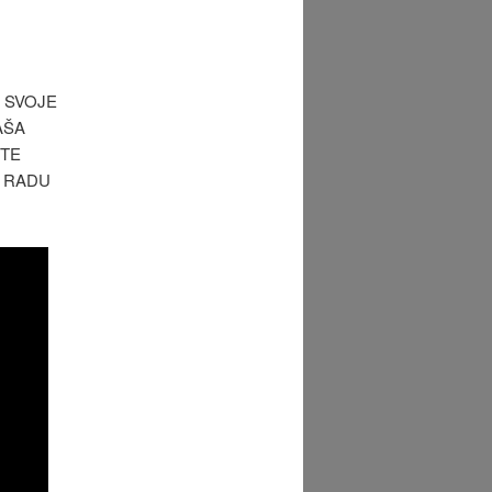
I SVOJE
AŠA
ETE
M RADU