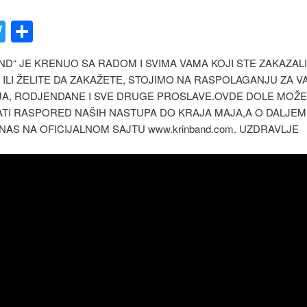
acebook
Twitter
Share
ND“ JE KRENUO SA RADOM I SVIMA VAMA KOJI STE ZAKAZAL
 ILI ŽELITE DA ZAKAŽETE, STOJIMO NA RASPOLAGANJU ZA V
A, RODJENDANE I SVE DRUGE PROSLAVE.OVDE DOLE MOŽ
TI RASPORED NAŠIH NASTUPA DO KRAJA MAJA,A O DALJE
NAS NA OFICIJALNOM SAJTU www.krinband.com. UZDRAVLJE