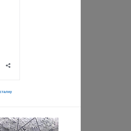
сталну