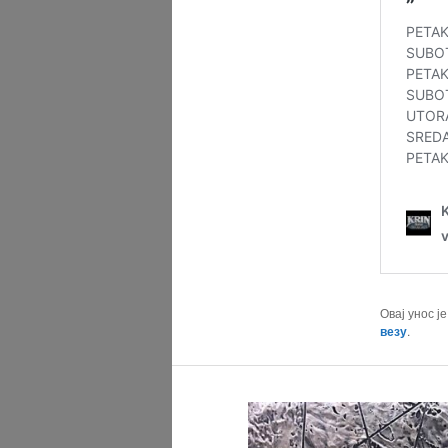
Овај унос ј
везу
.