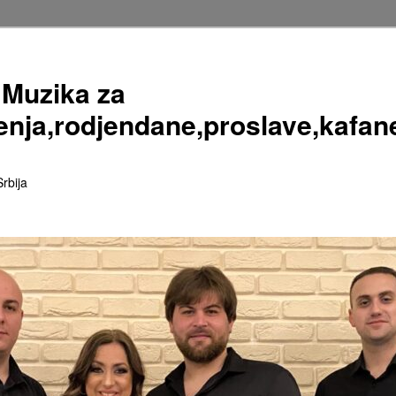
Muzika za
enja,rodjendane,proslave,kafan
rbija