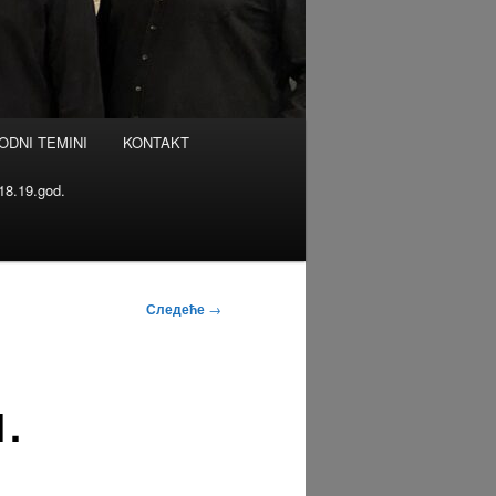
ODNI TEMINI
KONTAKT
8.19.god.
Следеће
→
.