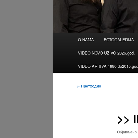
Главни
O NAMA
FOTOGALERIJA
изборник
VIDEO NOVO UZIVO 2026.god.
VIDEO ARHIVA 1990.do2015.god
Кретање
←
Претходно
чланака
>> 
Објављено