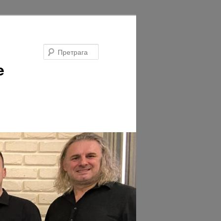
Претрага
e