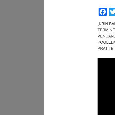
F
„KRIN BA
TERMINE
VENČANJ
POGLEDA
PRATITE 